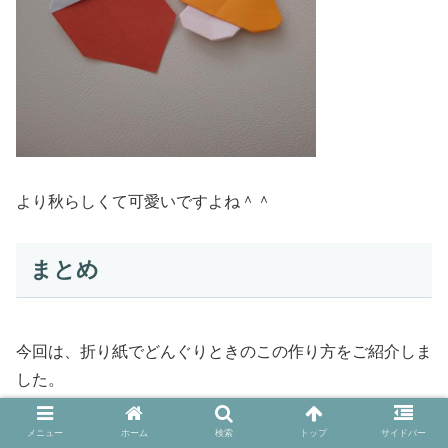
より秋らしくて可愛いですよね＾＾
まとめ
今回は、折り紙でどんぐりときのこの作り方をご紹介しま
した。
大きい折り紙や小さい折り紙で大きさのバリエーションを
メニュー
ホーム
検索
トップ
サイドバー