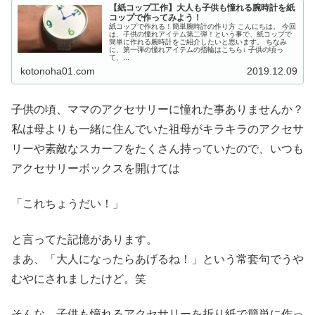
【紙コップ工作】大人も子供も憧れる腕時計を紙
コップで作ってみよう！
紙コップで作れる！簡単腕時計の作り方 こんにちは。 今回
は、子供の憧れアイテム第二弾！という事で、紙コップで
簡単に作れる腕時計をご紹介したいと思います。 ちなみ
に、第一弾の憧れアイテムの指輪はこちら↓ 子供の頃っ
て、...
kotonoha01.com
2019.12.09
子供の頃、ママのアクセサリーに憧れた事ありませんか？
私は母よりも一緒に住んでいた祖母がキラキラのアクセサ
リーや素敵なスカーフをたくさん持っていたので、いつも
アクセサリーボックスを開けては
「これちょうだい！」
と言ってた記憶があります。
まあ、「大人になったらあげるね！」という常套句でうや
むやにされましたけど。笑
そんな、子供も憧れるアクセサリーを折り紙で簡単に作っ