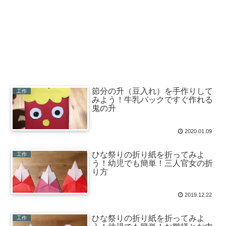
節分の升（豆入れ）を手作りして
工作
みよう！牛乳パックですぐ作れる
鬼の升
2020.01.09
ひな祭りの折り紙を折ってみよ
工作
う！幼児でも簡単！三人官女の折
り方
2019.12.22
ひな祭りの折り紙を折ってみよ
工作