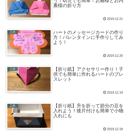
う！幼児でも簡単！お雛様とお内
裏様の折り方
2019.12.21
ハートのメッセージカードの作り
工作
方！バレンタインに手作りしてみ
よう！
2019.12.20
【折り紙】アクセサリー作り！子
工作
供でも簡単に作れるハートのブレ
スレット
2019.12.19
【折り紙】升を折って節分の豆を
工作
入れよう！後片付けも簡単で小物
入れにも
2019.12.18