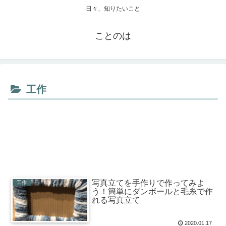
日々、知りたいこと
ことのは
工作
写真立てを手作りで作ってみよ
工作
う！簡単にダンボールと毛糸で作
れる写真立て
2020.01.17